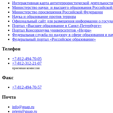
Интерактивная карта антитеррористической деятельност
Министерство науки и высшего образования Российской
Министерство просвещения Российской Федерации
Наука и образование против террора
Официальный сайт для размещения информации о госуд
Портал «Высшее образование в Санкт-Петербурге»
Портал Консорциума университетов «Недра»
Федеральная служба по надзору в сфере образования и на
Федеральный портал «Российское образование»
Телефон
+7-812-494-70-05
+7-812-312-21-07
приемная комиссия
Факс
+7-812-494-70-57
Почта
info@guap.ru
priem@guap.ru