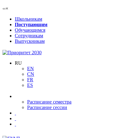
‹
›
×
Школьникам
Поступающим
Обучающимся
Сотрудникам
Выпускникам
RU
EN
CN
FR
ES
Расписание семестра
Расписание сессии