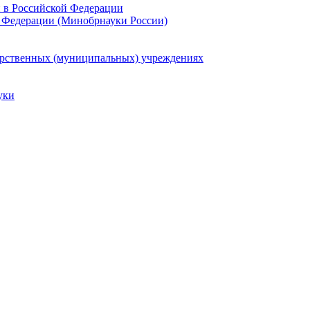
и в Российской Федерации
 Федерации (Минобрнауки России)
арственных (муниципальных) учреждениях
уки