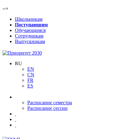
‹
›
×
Школьникам
Поступающим
Обучающимся
Сотрудникам
Выпускникам
RU
EN
CN
FR
ES
Расписание семестра
Расписание сессии