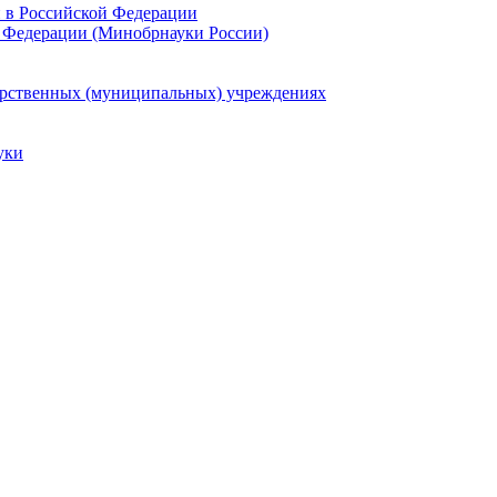
и в Российской Федерации
 Федерации (Минобрнауки России)
арственных (муниципальных) учреждениях
уки