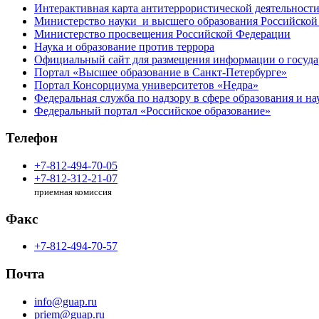
Интерактивная карта антитеррористической деятельност
Министерство науки и высшего образования Российской
Министерство просвещения Российской Федерации
Наука и образование против террора
Официальный сайт для размещения информации о госуд
Портал «Высшее образование в Санкт-Петербурге»
Портал Консорциума университетов «Недра»
Федеральная служба по надзору в сфере образования и на
Федеральный портал «Российское образование»
Телефон
+7-812-494-70-05
+7-812-312-21-07
приемная комиссия
Факс
+7-812-494-70-57
Почта
info@guap.ru
priem@guap.ru