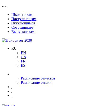
‹
›
×
Школьникам
Поступающим
Обучающимся
Сотрудникам
Выпускникам
RU
EN
CN
FR
ES
Расписание семестра
Расписание сессии