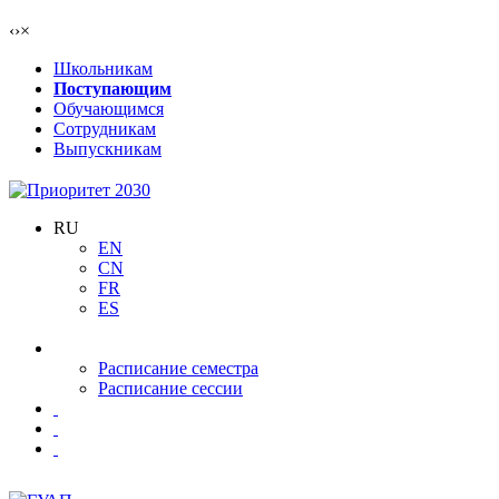
‹
›
×
Школьникам
Поступающим
Обучающимся
Сотрудникам
Выпускникам
RU
EN
CN
FR
ES
Расписание семестра
Расписание сессии