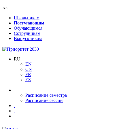
‹
›
×
Школьникам
Поступающим
Обучающимся
Сотрудникам
Выпускникам
RU
EN
CN
FR
ES
Расписание семестра
Расписание сессии