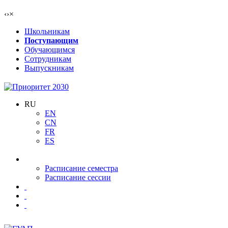
‹
›
×
Школьникам
Поступающим
Обучающимся
Сотрудникам
Выпускникам
RU
EN
CN
FR
ES
Расписание семестра
Расписание сессии