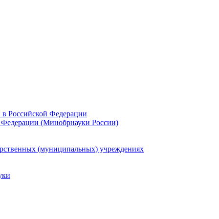
и в Российской Федерации
 Федерации (Минобрнауки России)
арственных (муниципальных) учреждениях
уки