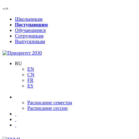
‹
›
×
Школьникам
Поступающим
Обучающимся
Сотрудникам
Выпускникам
RU
EN
CN
FR
ES
Расписание семестра
Расписание сессии