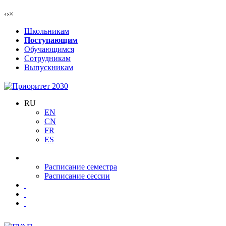
‹
›
×
Школьникам
Поступающим
Обучающимся
Сотрудникам
Выпускникам
RU
EN
CN
FR
ES
Расписание семестра
Расписание сессии