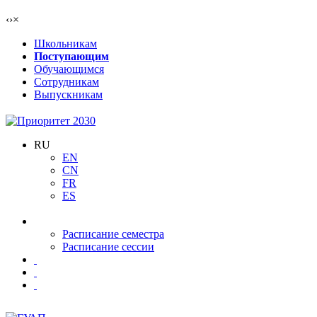
‹
›
×
Школьникам
Поступающим
Обучающимся
Сотрудникам
Выпускникам
RU
EN
CN
FR
ES
Расписание семестра
Расписание сессии