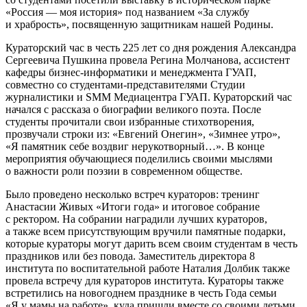
«Россия — моя история» под названием «За службу
и храбрость», посвященную защитникам нашей Родины.
Кураторский час в честь 225 лет со дня рождения Александра
Сергеевича Пушкина провела Регина Молчанова, ассистент
кафедры бизнес-информатики и менеджмента ГУАП,
совместно со студентами-представителями Студии
журналистики и SMM Медиацентра ГУАП. Кураторский час
начался с рассказа о биографии великого поэта. После
студенты прочитали свои избранные стихотворения,
прозвучали строки из: «Евгений Онегин», «Зимнее утро»,
«Я памятник себе воздвиг нерукотворный…». В конце
мероприятия обучающиеся поделились своими мыслями
о важности роли поэзии в современном обществе.
Было проведено несколько встреч кураторов: тренинг
Анастасии Живых «Итоги года» и итоговое собрание
с ректором. На собрании наградили лучших кураторов,
а также всем присутствующим вручили памятные подарки,
которые кураторы могут дарить всем своим студентам в честь
праздников или без повода. Заместитель директора 8
института по воспитательной работе Наталия Долбик также
провела встречу для кураторов института. Кураторы также
встретились на новогоднем празднике в честь Года семьи
«Я у мамы на работе», куда пришли вместе со своими детьми.