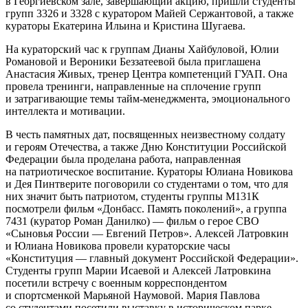
в Георгиевском зале, завершающий акцию, пришли студенты
групп 3326 и 3328 с куратором Майей Сержантовой, а также
кураторы Екатерина Ильина и Кристина Шугаева.
На кураторский час к группам Дианы Хайбуловой, Юлии
Романовой и Вероники Беззатеевой была приглашена
Анастасия Живых, тренер Центра компетенций ГУАП. Она
провела тренинги, направленные на сплочение групп
и затрагивающие темы тайм-менеджмента, эмоционального
интеллекта и мотивации.
В честь памятных дат, посвященных неизвестному солдату
и героям Отечества, а также Дню Конституции Российской
Федерации была проделана работа, направленная
на патриотическое воспитание. Кураторы Юлиана Новикова
и Дея Пинтверите поговорили со студентами о том, что для
них значит быть патриотом, студенты группы М131К
посмотрели фильм «Донбасс. Память поколений», а группа
7431 (куратор Роман Данилко) — фильм о герое СВО
«Сыновья России — Евгений Петров». Алексей Латровкин
и Юлиана Новикова провели кураторские часы
«Конституция — главный документ Российской Федерации».
Студенты групп Марии Исаевой и Алексей Латровкина
посетили встречу с военным корреспондентом
и спортсменкой Марьяной Наумовой. Мария Павлова
со студентами посетили выставку в историческом парке