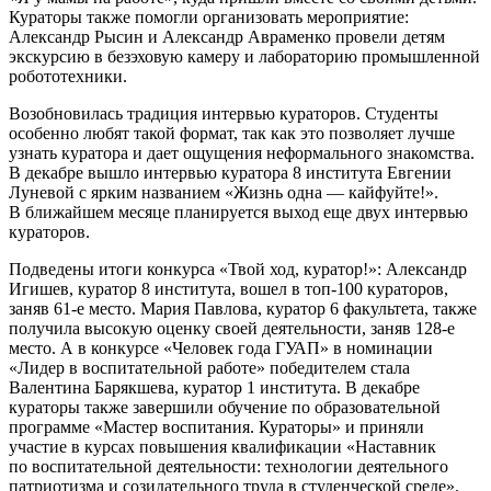
Кураторы также помогли организовать мероприятие:
Александр Рысин и Александр Авраменко провели детям
экскурсию в безэховую камеру и лабораторию промышленной
робототехники.
Возобновилась традиция интервью кураторов. Студенты
особенно любят такой формат, так как это позволяет лучше
узнать куратора и дает ощущения неформального знакомства.
В декабре вышло интервью куратора 8 института Евгении
Луневой с ярким названием «Жизнь одна — кайфуйте!».
В ближайшем месяце планируется выход еще двух интервью
кураторов.
Подведены итоги конкурса «Твой ход, куратор!»: Александр
Игишев, куратор 8 института, вошел в топ-100 кураторов,
заняв 61-е место. Мария Павлова, куратор 6 факультета, также
получила высокую оценку своей деятельности, заняв 128-е
место. А в конкурсе «Человек года ГУАП» в номинации
«Лидер в воспитательной работе» победителем стала
Валентина Барякшева, куратор 1 института. В декабре
кураторы также завершили обучение по образовательной
программе «Мастер воспитания. Кураторы» и приняли
участие в курсах повышения квалификации «Наставник
по воспитательной деятельности: технологии деятельного
патриотизма и созидательного труда в студенческой среде».