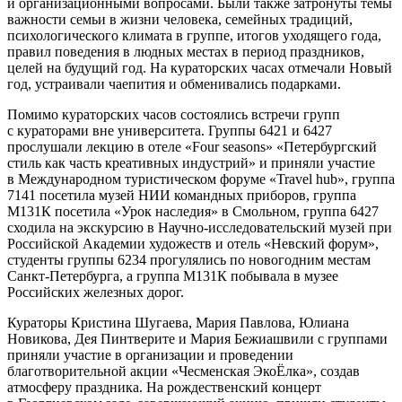
и организационными вопросами. Были также затронуты темы
важности семьи в жизни человека, семейных традиций,
психологического климата в группе, итогов уходящего года,
правил поведения в людных местах в период праздников,
целей на будущий год. На кураторских часах отмечали Новый
год, устраивали чаепития и обменивались подарками.
Помимо кураторских часов состоялись встречи групп
с кураторами вне университета. Группы 6421 и 6427
прослушали лекцию в отеле «Four seasons» «Петербургский
стиль как часть креативных индустрий» и приняли участие
в Международном туристическом форуме «Travel hub», группа
7141 посетила музей НИИ командных приборов, группа
М131К посетила «Урок наследия» в Смольном, группа 6427
сходила на экскурсию в Научно-исследовательский музей при
Российской Академии художеств и отель «Невский форум»,
студенты группы 6234 прогулялись по новогодним местам
Санкт-Петербурга, а группа М131К побывала в музее
Российских железных дорог.
Кураторы Кристина Шугаева, Мария Павлова, Юлиана
Новикова, Дея Пинтверите и Мария Бежиашвили с группами
приняли участие в организации и проведении
благотворительной акции «Чесменская ЭкоЁлка», создав
атмосферу праздника. На рождественский концерт