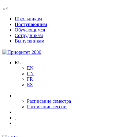
‹
›
×
Школьникам
Поступающим
Обучающимся
Сотрудникам
Выпускникам
RU
EN
CN
FR
ES
Расписание семестра
Расписание сессии