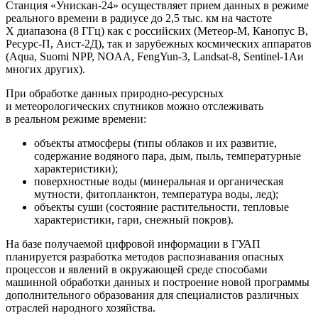
Станция «Унискан-24» осуществляет прием данных в режиме
реального времени в радиусе до 2,5 тыс. км на частоте
Х диапазона (8 ГГц) как с российских (Метеор-М, Канопус В,
Ресурс-П, Аист-2Д), так и зарубежных космических аппаратов
(Aqua, Suomi NPP, NOAA, FengYun-3, Landsat-8, Sentinel-1Аи
многих других).
При обработке данных природно-ресурсных
и метеорологических спутников можно отслеживать
в реальном режиме времени:
объекты атмосферы (типы облаков и их развитие,
содержание водяного пара, дым, пыль, температурные
характеристики);
поверхностные воды (минеральная и органическая
мутности, фитопланктон, температура воды, лед);
объекты суши (состояние растительности, тепловые
характеристики, гари, снежный покров).
На базе получаемой цифровой информации в ГУАП
планируется разработка методов распознавания опасных
процессов и явлений в окружающей среде способами
машинной обработки данных и построение новой программы
дополнительного образования для специалистов различных
отраслей народного хозяйства.