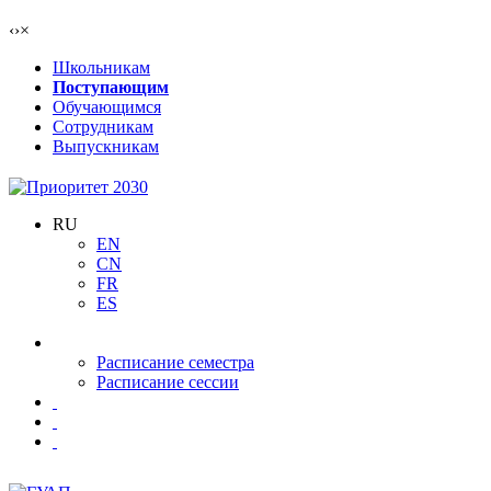
‹
›
×
Школьникам
Поступающим
Обучающимся
Сотрудникам
Выпускникам
RU
EN
CN
FR
ES
Расписание семестра
Расписание сессии