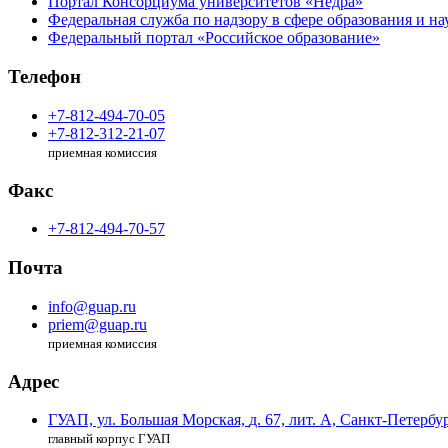
Портал Консорциума университетов «Недра»
Федеральная служба по надзору в сфере образования и на
Федеральный портал «Российское образование»
Телефон
+7-812-494-70-05
+7-812-312-21-07
приемная комиссия
Факс
+7-812-494-70-57
Почта
info@guap.ru
priem@guap.ru
приемная комиссия
Адрес
ГУАП, ул. Большая Морская,
д. 67, лит. А,
Санкт-Петербур
главный корпус ГУАП