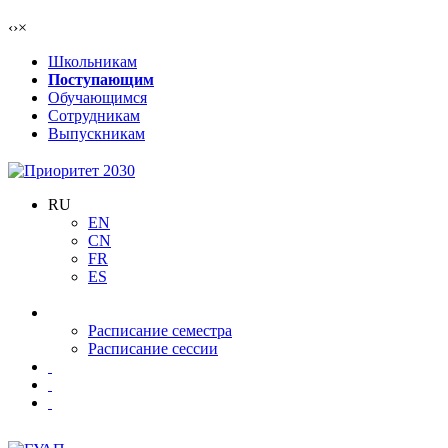
‹
›
×
Школьникам
Поступающим
Обучающимся
Сотрудникам
Выпускникам
RU
EN
CN
FR
ES
Расписание семестра
Расписание сессии