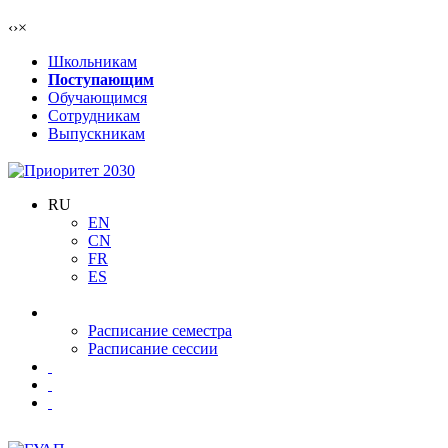
‹
›
×
Школьникам
Поступающим
Обучающимся
Сотрудникам
Выпускникам
RU
EN
CN
FR
ES
Расписание семестра
Расписание сессии