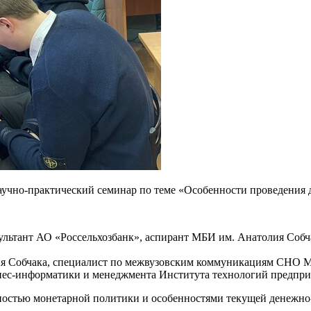
аучно-практический семинар по теме «Особенности проведения
ультант АО «Россельхозбанк», аспирант МБИ им. Анатолия Собч
я Собчака, специалист по межвузовским коммуникациям СНО М
знес-информатики и менеджмента Института технологий предпр
щностью монетарной политики и особенностями текущей денежн