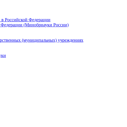
и в Российской Федерации
 Федерации (Минобрнауки России)
арственных (муниципальных) учреждениях
уки