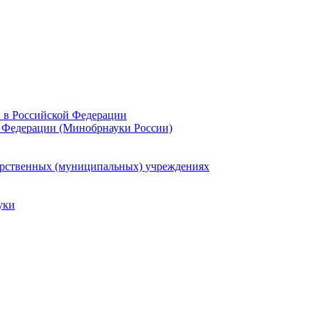
и в Российской Федерации
 Федерации (Минобрнауки России)
арственных (муниципальных) учреждениях
уки