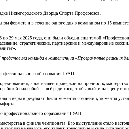
щадке Нижегородского Дворца Спорта Профсоюзов.
ьном формате и в течение одного дня в командном по 15 компет
 по 29 мая 2025 года, они были объединены темой «Профессион
аседание, стратегические, партнерские и международные сессии
алитет».
редставила команда в компетенции «Программные решения для б
профессионального образования ГУАП.
оревнованием, а настоящей проверкой на прочность, мастерство
работой над собой — всё ради того, чтобы выйти на сцену и п
ины и веры в результат. Были моменты сомнений, моменты устал
омфорта.
го профессионального образования ГУАП.
астерства в финале чемпионата. Его выступление стало насто
в этот раз не удалось, его талант, трудолюбие и сила духа засл