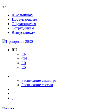
‹
›
×
Школьникам
Поступающим
Обучающимся
Сотрудникам
Выпускникам
RU
EN
CN
FR
ES
Расписание семестра
Расписание сессии