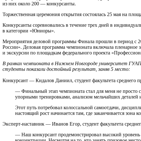
из них около 200 — конкурсанты.
Торжественная церемония открытия состоялась 25 мая на пло
Конкурсанты соревновались в течение трех дней в индивидуал
в категории «Юниоры».
Мероприятия деловой программы Финала прошли в период с 26
России». Деловая программа чемпионата включала пленарное з
и экскурсии по площадкам федерального проекта «Профессион
В рамках чемпионата в Нижнем Новгороде университет ГУАП п
студенты показали достойный результат, заняв 5 место:
Конкурсант — Кидалов Даниил, студент факультета среднего 
— Финальный этап чемпионата стал для меня не просто с
упорными тренировками, анализом мельчайших деталей и 
Этот путь потребовал колоссальной самоотдачи, дисципл
настоящий рост начинается там, где заканчивается зона к
Эксперт-наставник — Иванов Егор, студент факультета средне
— Наш конкурсант продемонстрировал высокий уровень м
концентрации. Несмотря на то, что занять призовое место 