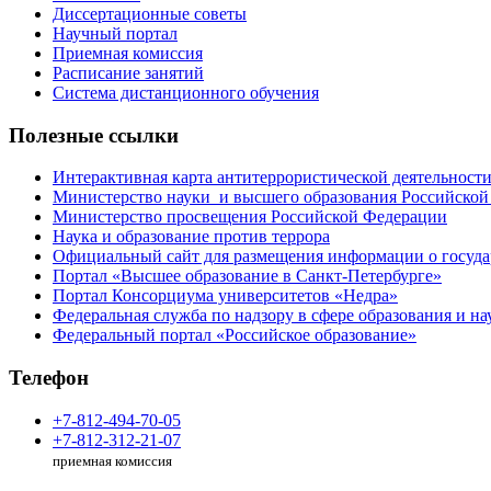
Диссертационные советы
Научный портал
Приемная комиссия
Расписание занятий
Система дистанционного обучения
Полезные ссылки
Интерактивная карта антитеррористической деятельност
Министерство науки и высшего образования Российской
Министерство просвещения Российской Федерации
Наука и образование против террора
Официальный сайт для размещения информации о госуд
Портал «Высшее образование в Санкт-Петербурге»
Портал Консорциума университетов «Недра»
Федеральная служба по надзору в сфере образования и на
Федеральный портал «Российское образование»
Телефон
+7-812-494-70-05
+7-812-312-21-07
приемная комиссия