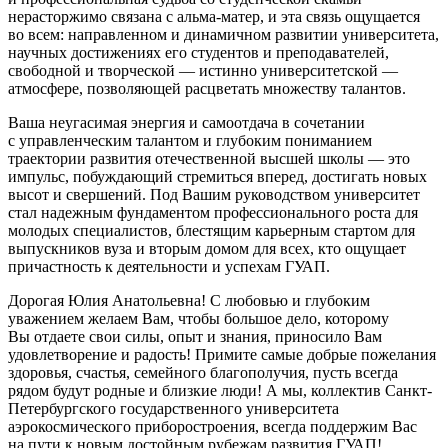
нерасторжимо связана с альма-матер, и эта связь ощущается
во всем: направленном и динамичном развитии университета,
научных достижениях его студентов и преподавателей,
свободной и творческой — истинно университетской —
атмосфере, позволяющей расцветать множеству талантов.
Ваша неугасимая энергия и самоотдача в сочетании
с управленческим талантом и глубоким пониманием
траектории развития отечественной высшей школы — это
импульс, побуждающий стремиться вперед, достигать новых
высот и свершений. Под Вашим руководством университет
стал надежным фундаментом профессионального роста для
молодых специалистов, блестящим карьерным стартом для
выпускников вуза и вторым домом для всех, кто ощущает
причастность к деятельности и успехам ГУАП.
Дорогая Юлия Анатольевна! С любовью и глубоким
уважением желаем Вам, чтобы большое дело, которому
Вы отдаете свои силы, опыт и знания, приносило Вам
удовлетворение и радость! Примите самые добрые пожелания
здоровья, счастья, семейного благополучия, пусть всегда
рядом будут родные и близкие люди! А мы, коллектив Санкт-
Петербургского государственного университета
аэрокосмического приборостроения, всегда поддержим Вас
на пути к новым достойным рубежам развития ГУАП!