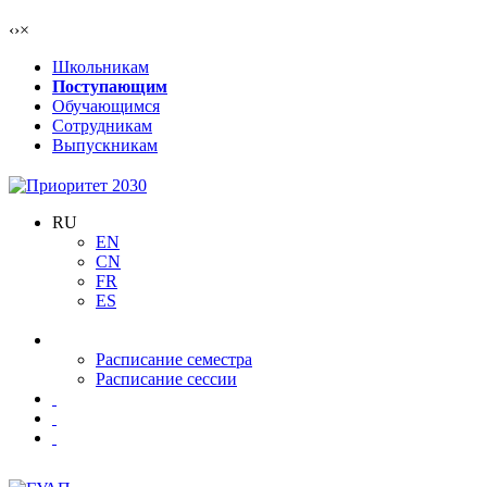
‹
›
×
Школьникам
Поступающим
Обучающимся
Сотрудникам
Выпускникам
RU
EN
CN
FR
ES
Расписание семестра
Расписание сессии