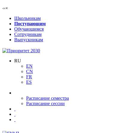
‹
›
×
Школьникам
Поступающим
Обучающимся
Сотрудникам
Выпускникам
RU
EN
CN
FR
ES
Расписание семестра
Расписание сессии