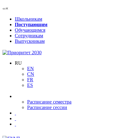
‹
›
×
Школьникам
Поступающим
Обучающимся
Сотрудникам
Выпускникам
RU
EN
CN
FR
ES
Расписание семестра
Расписание сессии