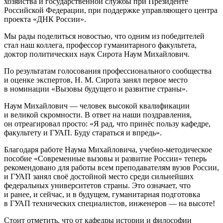
хозяйства и государственной службы при Президенте
Российской Федерации, при поддержке управляющего центра
проекта «ДНК России».
Мы рады поделиться новостью, что одним из победителей
стал наш коллега, профессор гуманитарного факультета,
доктор политических наук Сирота Наум Михайлович.
По результатам голосования профессионального сообщества
и оценке экспертов, Н. М. Сирота занял первое место
в номинации «Вызовы будущего и развитие страны».
Наум Михайлович — человек высокой квалификации
и великой скромности. В ответ на наши поздравления,
он отреагировал просто: «Я рад, что принёс пользу кафедре,
факультету и ГУАП. Буду стараться и впредь».
Благодаря работе Наума Михайловича, учебно-методическое
пособие «Современные вызовы и развитие России» теперь
рекомендовано для работы всем преподавателям вузов России,
и ГУАП занял своё достойной место среди сильнейших
федеральных университетов страны. Это означает, что
и ранее, и сейчас, и в будущем, гуманитарная подготовка
в ГУАП технических специалистов, инженеров — на высоте!
Стоит отметить, что от кафедры истории и философии