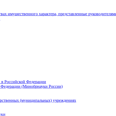
ьствах имущественного характера, представленные руководителя
и
и в Российской Федерации
 Федерации (Минобрнауки России)
арственных (муниципальных) учреждениях
уки