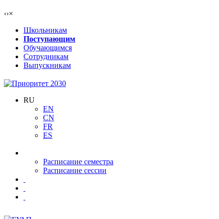
‹
›
×
Школьникам
Поступающим
Обучающимся
Сотрудникам
Выпускникам
RU
EN
CN
FR
ES
Расписание семестра
Расписание сессии