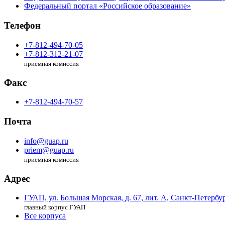
Федеральный портал «Российское образование»
Телефон
+7-812-494-70-05
+7-812-312-21-07
приемная комиссия
Факс
+7-812-494-70-57
Почта
info@guap.ru
priem@guap.ru
приемная комиссия
Адрес
ГУАП, ул. Большая Морская,
д. 67, лит. А,
Санкт-Петербур
главный корпус ГУАП
Все корпуса