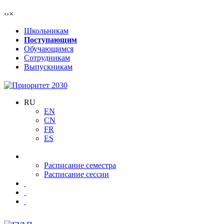
‹
›
×
Школьникам
Поступающим
Обучающимся
Сотрудникам
Выпускникам
RU
EN
CN
FR
ES
Расписание семестра
Расписание сессии