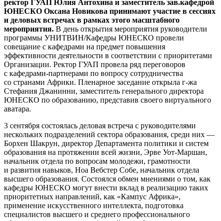
ректор ГУАП Юлия Антохина и заместитель зав.кафедрой
ЮНЕСКО Оксана Новикова принимают участие в сессиях
и деловых встречах в рамках этого масштабного
мероприятия.
В день открытия мероприятия руководители
программы УНИТВИН/Кафедры ЮНЕСКО провели
совещание с кафедрами на предмет повышения
эффективности деятельности в соответствии с приоритетами
Организации. Ректор ГУАП провела ряд переговоров
с кафедрами-партнерами по вопросу сотрудничества
со странами Африки. Пленарное заседание открыла г-жа
Стефания Джанинни, заместитель генерального директора
ЮНЕСКО по образованию, представив своего виртуального
аватара.
3 сентября состоялась деловая встреча с руководителями
нескольких подразделений сектора образования, среди них —
Борхен Шакрун, директор Департамента политики и систем
образования на протяжении всей жизни, Эрве Уот-Маршан,
начальник отдела по вопросам молодежи, грамотности
и развития навыков, Ноа Вебстер Собе, начальник отдела
высшего образования. Состоялся обмен мнениями о том, как
кафедры ЮНЕСКО могут внести вклад в реализацию таких
приоритетных направлений, как «Кампус Африка»,
применение искусственного интеллекта, подготовка
специалистов высшего и среднего профессионального