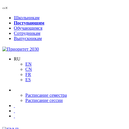
‹
›
×
Школьникам
Поступающим
Обучающимся
Сотрудникам
Выпускникам
RU
EN
CN
FR
ES
Расписание семестра
Расписание сессии