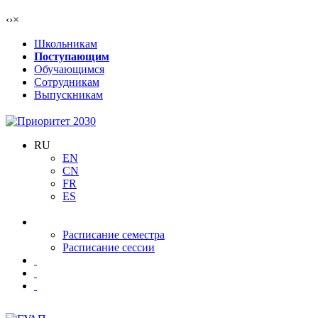
‹
›
×
Школьникам
Поступающим
Обучающимся
Сотрудникам
Выпускникам
RU
EN
CN
FR
ES
Расписание семестра
Расписание сессии