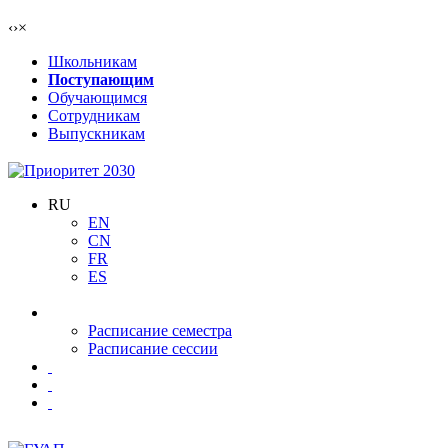
‹
›
×
Школьникам
Поступающим
Обучающимся
Сотрудникам
Выпускникам
RU
EN
CN
FR
ES
Расписание семестра
Расписание сессии