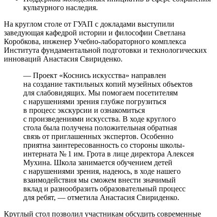
культурного наследия.
На круглом столе от ГУАП с докладами выступили
заведующая кафедрой истории и философии Светлана
Коробкова, инженер Учебно-лабораторного комплекса
Института фундаментальной подготовки и технологических
инноваций Анастасия Свириденко.
— Проект «Коснись искусства» направлен
на создание тактильных копий музейных объектов
для слабовидящих. Мы помогаем посетителям
с нарушениями зрения глубже погрузиться
в процесс экскурсии и ознакомиться
с произведениями искусства. В ходе круглого
стола была получена положительная обратная
связь от приглашенных экспертов. Особенно
приятна заинтересованность со стороны школы-
интерната № 1 им. Грота в лице директора Алексея
Мухина. Школа занимается обучением детей
с нарушениями зрения, надеюсь, в ходе нашего
взаимодействия мы сможем внести значимый
вклад и разнообразить образовательный процесс
для ребят, — отметила Анастасия Свириденко.
Круглый стол позволил участникам обсудить современные