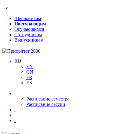
‹
›
×
Школьникам
Поступающим
Обучающимся
Сотрудникам
Выпускникам
RU
EN
CN
FR
ES
Расписание семестра
Расписание сессии