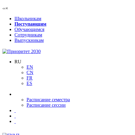
‹
›
×
Школьникам
Поступающим
Обучающимся
Сотрудникам
Выпускникам
RU
EN
CN
FR
ES
Расписание семестра
Расписание сессии