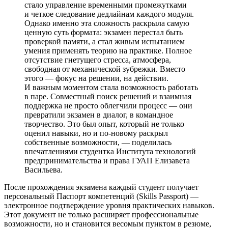
стало управление временными промежутками
и четкое следование дедлайнам каждого модуля.
Однако именно эта сложность раскрыла самую
ценную суть формата: экзамен перестал быть
проверкой памяти, а стал живым испытанием
умения применять теорию на практике. Полное
отсутствие гнетущего стресса, атмосфера,
свободная от механической зубрежки. Вместо
этого — фокус на решении, на действии.
И важным моментом стала возможность работать
в паре. Совместный поиск решений и взаимная
поддержка не просто облегчили процесс — они
превратили экзамен в диалог, в командное
творчество. Это был опыт, который не только
оценил навыки, но и по-новому раскрыл
собственные возможности, — поделилась
впечатлениями студентка Института технологий
предпринимательства и права ГУАП Елизавета
Васильева.
После прохождения экзамена каждый студент получает
персональный Паспорт компетенций (Skills Passport) —
электронное подтверждение уровня практических навыков.
Этот документ не только расширяет профессиональные
возможности, но и становится весомым пунктом в резюме,