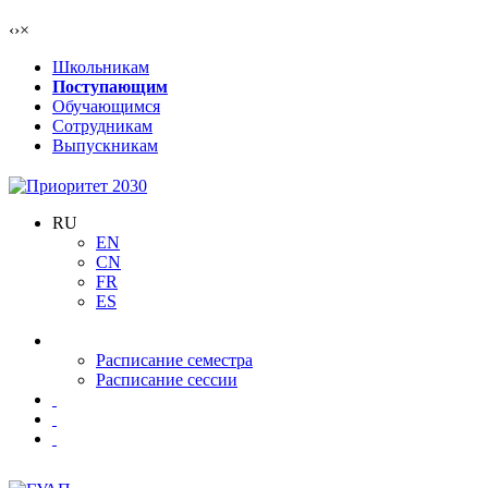
‹
›
×
Школьникам
Поступающим
Обучающимся
Сотрудникам
Выпускникам
RU
EN
CN
FR
ES
Расписание семестра
Расписание сессии