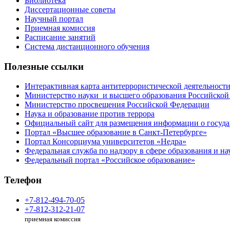
Библиотека
Диссертационные советы
Научный портал
Приемная комиссия
Расписание занятий
Система дистанционного обучения
Полезные ссылки
Интерактивная карта антитеррористической деятельност
Министерство науки и высшего образования Российской
Министерство просвещения Российской Федерации
Наука и образование против террора
Официальный сайт для размещения информации о госуд
Портал «Высшее образование в Санкт-Петербурге»
Портал Консорциума университетов «Недра»
Федеральная служба по надзору в сфере образования и на
Федеральный портал «Российское образование»
Телефон
+7-812-494-70-05
+7-812-312-21-07
приемная комиссия