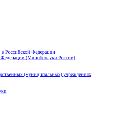
и в Российской Федерации
 Федерации (Минобрнауки России)
арственных (муниципальных) учреждениях
уки