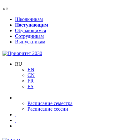
‹
›
×
Школьникам
Поступающим
Обучающимся
Сотрудникам
Выпускникам
RU
EN
CN
FR
ES
Расписание семестра
Расписание сессии