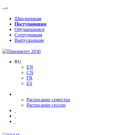
‹
›
×
Школьникам
Поступающим
Обучающимся
Сотрудникам
Выпускникам
RU
EN
CN
FR
ES
Расписание семестра
Расписание сессии