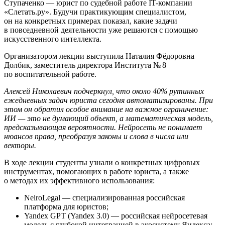
Ступаченко — юрист по судебной работе IT-компании
«Слетать.ру». Будучи практикующим специалистом,
он на конкретных примерах показал, какие задачи
в повседневной деятельности уже решаются с помощью
искусственного интеллекта.
Организатором лекции выступила Наталия Фёдоровна
Долбик, заместитель директора Института № 8
по воспитательной работе.
Алексей Николаевич подчеркнул, что около 40% рутинных
ежедневных задач юриста сегодня автоматизированы. При
этом он обратил особое внимание на важное ограничение:
ИИ — это не думающий объект, а математическая модель,
предсказывающая вероятности. Нейросеть не понимает
нюансов права, преобразуя законы и слова в числа или
векторы.
В ходе лекции студенты узнали о конкретных цифровых
инструментах, помогающих в работе юриста, а также
о методах их эффективного использования:
NeiroLegal — специализированная российская
платформа для юристов;
Yandex GPT (Yandex 3.0) — российская нейросетевая
модель с глубокой интеграцией в экосистему Яндекса;