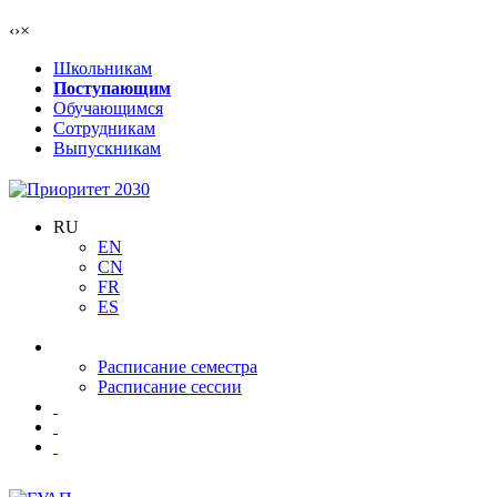
‹
›
×
Школьникам
Поступающим
Обучающимся
Сотрудникам
Выпускникам
RU
EN
CN
FR
ES
Расписание семестра
Расписание сессии