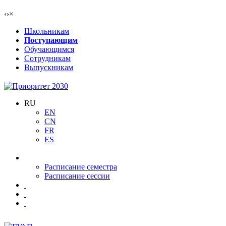
‹
›
×
Школьникам
Поступающим
Обучающимся
Сотрудникам
Выпускникам
RU
EN
CN
FR
ES
Расписание семестра
Расписание сессии