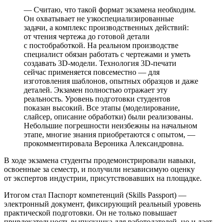
— Считаю, что такой формат экзамена необходим.
Он охватывает не узкоспециализированные
задачи, а комплекс производственных действий:
от чтения чертежа до готовой детали
с постобработкой. На реальном производстве
специалист обязан работать с чертежами и уметь
создавать 3D-модели. Технология 3D-печати
сейчас применяется повсеместно — для
изготовления шаблонов, опытных образцов и даже
деталей. Экзамен полностью отражает эту
реальность. Уровень подготовки студентов
показан высокий. Все этапы (моделирование,
слайсер, описание обработки) были реализованы.
Небольшие погрешности неизбежны на начальном
этапе, многие знания приобретаются с опытом, —
прокомментировала Вероника Александровна.
В ходе экзамена студенты продемонстрировали навыки,
освоенные за семестр, и получили независимую оценку
от экспертов индустрии, присутствовавших на площадке.
Итогом стал Паспорт компетенций (Skills Passport) —
электронный документ, фиксирующий реальный уровень
практической подготовки. Он не только повышает
привлекательность выпускника для работодателей, но и дает