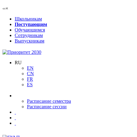
‹
›
×
Школьникам
Поступающим
Обучающимся
Сотрудникам
Выпускникам
RU
EN
CN
FR
ES
Расписание семестра
Расписание сессии