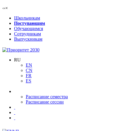
‹
›
×
Школьникам
Поступающим
Обучающимся
Сотрудникам
Выпускникам
RU
EN
CN
FR
ES
Расписание семестра
Расписание сессии