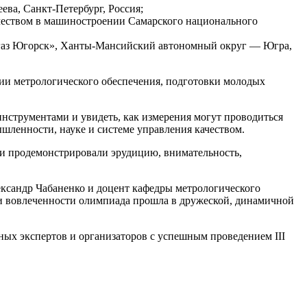
ва, Санкт-Петербург, Россия;
ачеством в машиностроении Самарского национального
сгаз Югорск», Ханты-Мансийский автономный округ — Югра,
ии метрологического обеспечения, подготовки молодых
нструментами и увидеть, как измерения могут проводиться
шленности, науке и системе управления качеством.
ки продемонстрировали эрудицию, внимательность,
ксандр Чабаненко и доцент кафедры метрологического
и вовлеченности олимпиада прошла в дружеской, динамичной
ых экспертов и организаторов с успешным проведением III