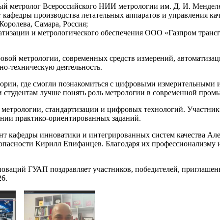
ый метролог Всероссийского НИИ метрологии им. Д. И. Менделее
т кафедры производства летательных аппаратов и управления к
Королева, Самара, Россия;
матизации и метрологического обеспечения ООО «Газпром тран
ровой метрологии, современных средств измерений, автоматизац
но-техническую деятельность.
ории, где смогли познакомиться с цифровыми измерительными и
и студентам лучше понять роль метрологии в современной промы
, метрологии, стандартизации и цифровых технологий. Участни
ении практико-ориентированных заданий.
т кафедры инноватики и интегрированных систем качества Але
пасности Кирилл Епифанцев. Благодаря их профессионализму 
оваций ГУАП поздравляет участников, победителей, приглашенн
6.