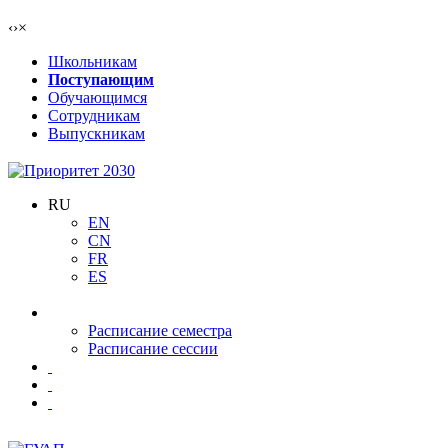
‹
›
×
Школьникам
Поступающим
Обучающимся
Сотрудникам
Выпускникам
RU
EN
CN
FR
ES
Расписание семестра
Расписание сессии