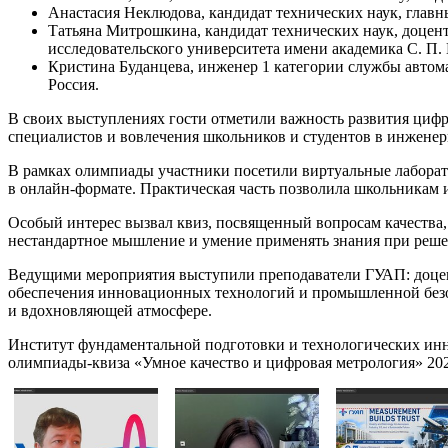
Анастасия Неклюдова, кандидат технических наук, главн
Татьяна Митрошкина, кандидат технических наук, доцен
исследовательского университета имени академика С. П. 
Кристина Буданцева, инженер 1 категории службы авто
Россия.
В своих выступлениях гости отметили важность развития циф
специалистов и вовлечения школьников и студентов в инженер
В рамках олимпиады участники посетили виртуальные лаборат
в онлайн-формате. Практическая часть позволила школьникам 
Особый интерес вызвал квиз, посвященный вопросам качества
нестандартное мышление и умение применять знания при реш
Ведущими мероприятия выступили преподаватели ГУАП: доцен
обеспечения инновационных технологий и промышленной безо
и вдохновляющей атмосфере.
Институт фундаментальной подготовки и технологических инн
олимпиады-квиза «Умное качество и цифровая метрология» 202