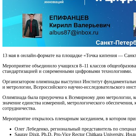
13 мая в онлайн-формате на площадке «Точка кипения — Санкт
Мероприятие объединило учащихся 8–11 классов общеобразоват
стандартизацией и современными цифровыми технологиями.
Организатором олимпиады выступил Институт фундаментально
и метрологии, Всероссийского научно-исследовательского инст
Олимпиада была приурочена к Всемирному дню метрологии, кот
значение единства измерений, метрологического обеспечения,
сотрудничества.
Мероприятие открылось пленарным заседанием, в котором при
Олег Лебеденко, региональный представитель по специали
Saurav Dixit, Ph.D, Pro-Vice Rector Chitkara University, Инд