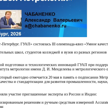
-Петербург. ГУАП» состоялась III олимпиада-квиз «Умное качест
ельных школ, студентов колледжей и вузов из разных регионов
й подготовки и технологических инноваций ГУАП при поддерж
итута метрологии имени Д. И. Менделеева и метрологического о
орый ежегодно отмечается 20 мая в память о подписании Метри
 качества и стандартизации для развития промышленности, науки
няли участие приглашенные эксперты из России и Индии:
зированным решениям и ручным средствам измерений Accurate Sa
ия;