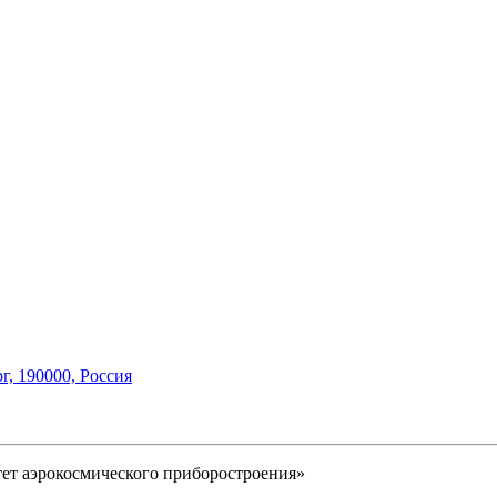
г,
190000, Россия
ет аэрокосмического
приборостроения»