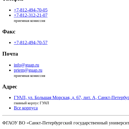
+7-812-494-70-05
+7-812-312-21-07
приемная комиссия
Факс
+7-812-494-70-57
Почта
info@guap.ru
priem@guap.ru
приемная комиссия
Адрес
ГУАП, ул. Большая Морская,
д. 67, лит. А,
Санкт-Петербур
главный корпус ГУАП
Все корпуса
ФГАОУ ВО
«Санкт-Петербургский государственный
университ