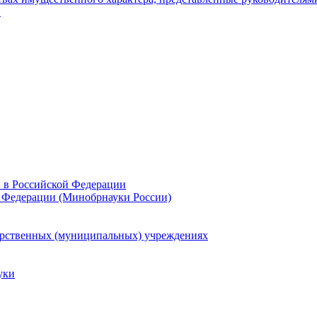
и
и в Российской Федерации
 Федерации (Минобрнауки России)
арственных (муниципальных) учреждениях
уки