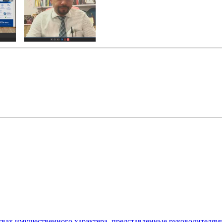
ьствах имущественного характера, представленные руководителя