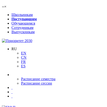
‹
›
×
Школьникам
Поступающим
Обучающимся
Сотрудникам
Выпускникам
RU
EN
CN
FR
ES
Расписание семестра
Расписание сессии