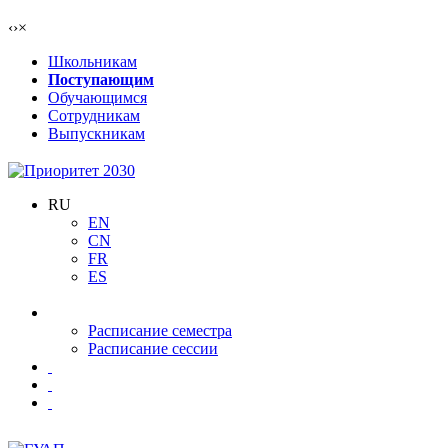
‹
›
×
Школьникам
Поступающим
Обучающимся
Сотрудникам
Выпускникам
RU
EN
CN
FR
ES
Расписание семестра
Расписание сессии