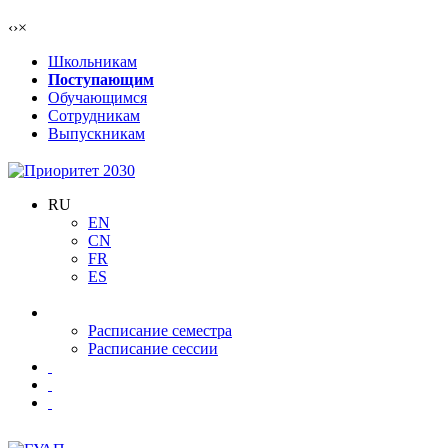
‹
›
×
Школьникам
Поступающим
Обучающимся
Сотрудникам
Выпускникам
RU
EN
CN
FR
ES
Расписание семестра
Расписание сессии