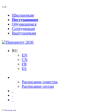
‹
›
×
Школьникам
Поступающим
Обучающимся
Сотрудникам
Выпускникам
RU
EN
CN
FR
ES
Расписание семестра
Расписание сессии