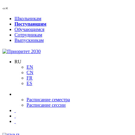
‹
›
×
Школьникам
Поступающим
Обучающимся
Сотрудникам
Выпускникам
RU
EN
CN
FR
ES
Расписание семестра
Расписание сессии