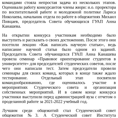
командами стояла непростая задача из нескольких этапов.
Оценивали работу конкурсантов члены жюри: и.о. проректора
по воспитательной работе и молодежной политике Лариса
Николаева, начальник отдела по работе в общежитиях Михаил
Пивцаев, председатель Совета обучающихся ГУАП Анна
Канашева.
На открытии конкурса участникам необходимо было
выступить и рассказать о своих достижениях. После этого они
посетили лекцию «Как написать научную статью», ведь
написание научной статьи было одним из заданий.
Председатель Совета обучающихся ГУАП Анна Канашева
провела семинар «Правовое ориентирование студентов в
университете» для председателей студенческих советов, после
чего они написали тест. Затем председатели провели
семинары для своих команд, которых в конце также ждало
тестирование. Отдельный этап посвятили
командообразованию, где оценивалось участие в
мероприятиях Студенческого совета и организация
собственных мероприятий. И в самом конце конкурса
участники выступили перед администрацией вуза с отчетом о
проделанной работе за 2021-2022 учебный год.
Лучшим среди общежитий стал Студенческий совет
общежития №3. А Студенческий совет Института