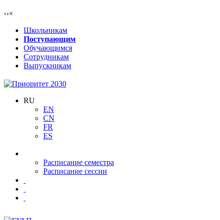
‹
›
×
Школьникам
Поступающим
Обучающимся
Сотрудникам
Выпускникам
RU
EN
CN
FR
ES
Расписание семестра
Расписание сессии