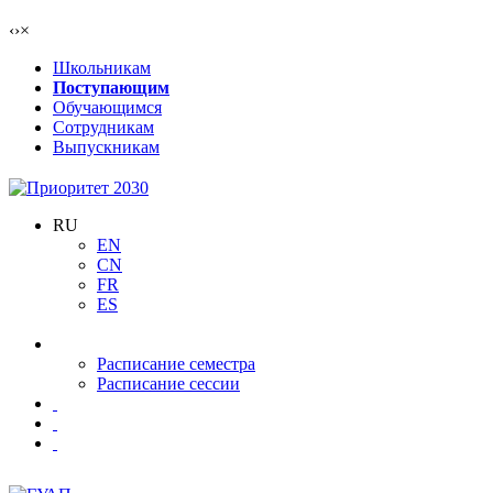
‹
›
×
Школьникам
Поступающим
Обучающимся
Сотрудникам
Выпускникам
RU
EN
CN
FR
ES
Расписание семестра
Расписание сессии