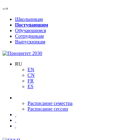
‹
›
×
Школьникам
Поступающим
Обучающимся
Сотрудникам
Выпускникам
RU
EN
CN
FR
ES
Расписание семестра
Расписание сессии