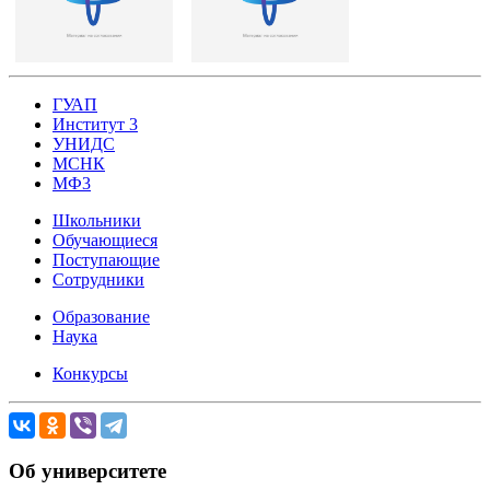
ГУАП
Институт 3
УНИДС
МСНК
МФ3
Школьники
Обучающиеся
Поступающие
Сотрудники
Образование
Наука
Конкурсы
Об университете