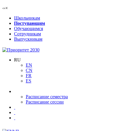
‹
›
×
Школьникам
Поступающим
Обучающимся
Сотрудникам
Выпускникам
RU
EN
CN
FR
ES
Расписание семестра
Расписание сессии