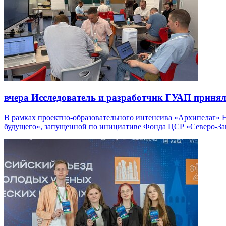
вчера
Исследователь и разработчик ГУАП принял
В рамках проектно-образовательного интенсива «Архипелаг» 
будущего», запущенной по инициативе Фонда ЦСР «Северо-Зап