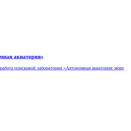
омная акватория»
работа поисковой лаборатории «Автономная акватория: море