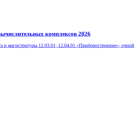
вычислительных комплексов 2026
 и магистратуры 12.03.01, 12.04.01 «Приборостроение», очной