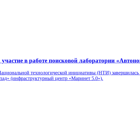
 участие в работе поисковой лаборатории «Автон
Национальной технологической инициативы (НТИ) завершилась 
ад» (инфраструктурный центр «Маринет 5.0»).