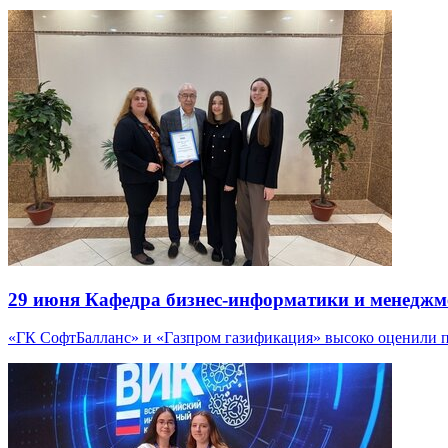
29 июня
Кафедра бизнес-информатики и менеджме
«ГК СофтБалланс» и «Газпром газификация» высоко оценили 