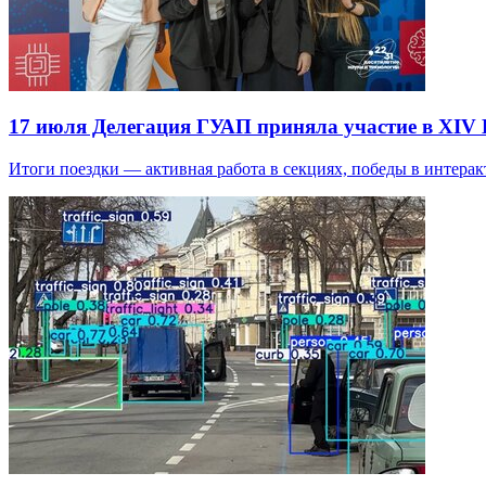
17 июля
Делегация ГУАП приняла участие в XIV В
Итоги поездки — активная работа в секциях, победы в интерак