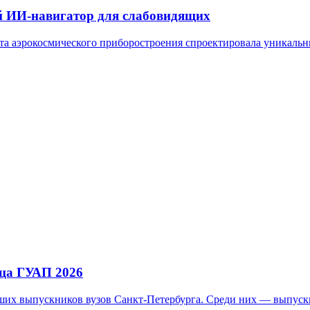
 ИИ-навигатор для слабовидящих
ета аэрокосмического приборостроения спроектировала уникал
ца ГУАП 2026
ших выпускников вузов Санкт-Петербурга. Среди них — выпус