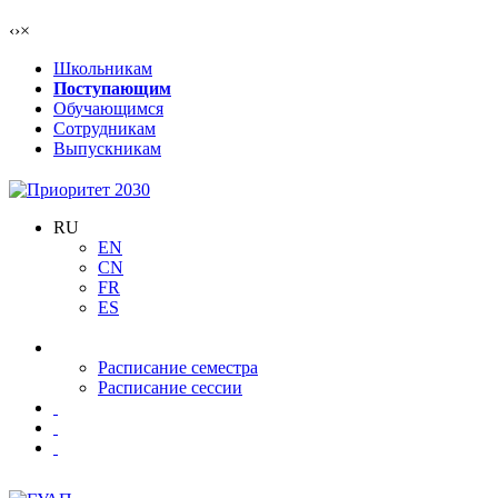
‹
›
×
Школьникам
Поступающим
Обучающимся
Сотрудникам
Выпускникам
RU
EN
CN
FR
ES
Расписание семестра
Расписание сессии