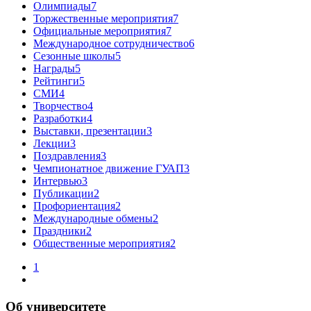
Олимпиады
7
Торжественные мероприятия
7
Официальные мероприятия
7
Международное сотрудничество
6
Сезонные школы
5
Награды
5
Рейтинги
5
СМИ
4
Творчество
4
Разработки
4
Выставки, презентации
3
Лекции
3
Поздравления
3
Чемпионатное движение ГУАП
3
Интервью
3
Публикации
2
Профориентация
2
Международные обмены
2
Праздники
2
Общественные мероприятия
2
1
Об университете