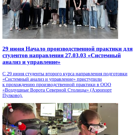
29 июня
Начало производственной практики для
студентов направления 27.03.03 «Системный
анализ и управление»
С 29 июня студенты второго курса направления подготовки
«Системный анализ и управление» приступили
к прохождению производственной практики в ООО
«Воздушные Ворота Северной Столицы» (Аэропорт
Пулково).