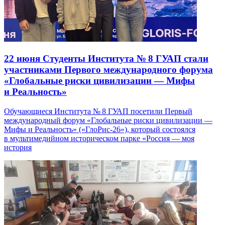
22 июня
Студенты Института № 8 ГУАП стали
участниками Первого международного форума
«Глобальные риски цивилизации — Мифы
и Реальность»
Обучающиеся Института № 8 ГУАП посетили Первый
международный форум «Глобальные риски цивилизации —
Мифы и Реальность» («ГлоРис-26»), который состоялся
в мультимедийном историческом парке «Россия — моя
история