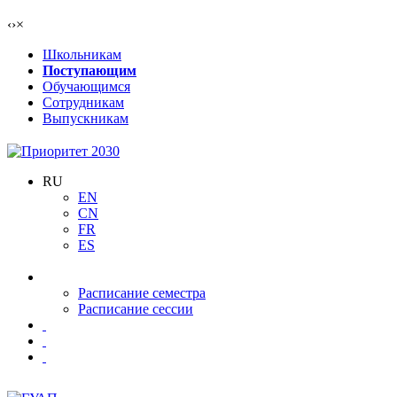
‹
›
×
Школьникам
Поступающим
Обучающимся
Сотрудникам
Выпускникам
RU
EN
CN
FR
ES
Расписание семестра
Расписание сессии