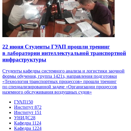
22 июня
Студенты ГУАП прошли тренинг
в лаборатории интеллектуальной транспортной
инфраструктуры
Студенты кафедры системного анализа и логистики заочной
формы обучения, группа 1421з, направления подготовки
«Технология транспортных процессов» прошли тренинг
по специализированной задаче «Организации процессов
наземного обслуживания воздушных судов»
ГУАП
150
Институт 8
72
Институт 1
51
УНИДС
28
Кафедра 11
24
Кафедра 12
24