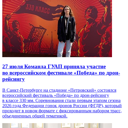
27 июля
Команда ГУАП приняла участие
во всероссийском фестивале «Победа» по дрон-
рейсингу
В Санкт-Петербурге на стадионе «Петровский» состоялся
всероссийский фестиваль «Победа» по дрон-рейсингу
в классе 330 мм. Соревнования стали первым этапом сезона
2026 года Федерации гонок дронов России (ФГДР), который
проходит в новом формате с фиксированным набором трасс,
объединенных общей тематикой.