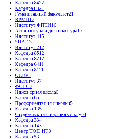
Кафедра 84
22
Кафедра 83
21
Гуманитарный факультет
21
ВРМП
17
Институт ФПТИ
16
Аспирантура и докторантура
15
Институт 4
15
SUAI
13
Институт 2
12
Кафедра 85
12
Кафедра 82
12
Кафедра 64
11
Кафедра 81
11
ОСВР
8
Институт 3
7
ФСПО
7
Инженерная школа
6
Кафедра 6
5
Профориентация (школы)
5
Кафедра 13
5
Студенческий спортивный клуб
4
Кафедра 33
4
Кафедра 14
3
Центр ТОП-ИТ
3
Кафедра 5
3