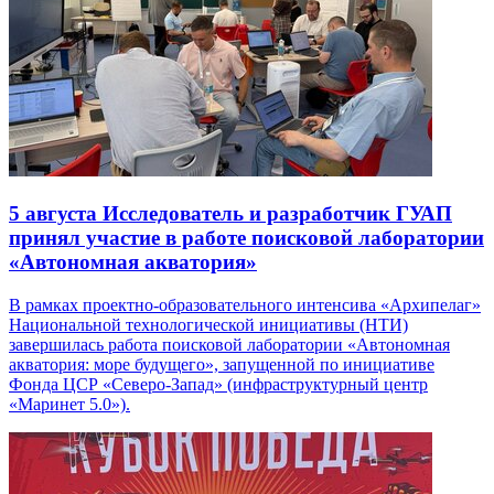
5 августа
Исследователь и разработчик ГУАП
принял участие в работе поисковой лаборатории
«Автономная акватория»
В рамках проектно-образовательного интенсива «Архипелаг»
Национальной технологической инициативы (НТИ)
завершилась работа поисковой лаборатории «Автономная
акватория: море будущего», запущенной по инициативе
Фонда ЦСР «Северо-Запад» (инфраструктурный центр
«Маринет 5.0»).