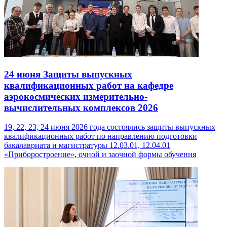
24 июня
Защиты выпускных
квалификационных работ на кафедре
аэрокосмических измерительно-
вычислительных комплексов 2026
19, 22, 23, 24 июня 2026 года состоялись защиты выпускных
квалификационных работ по направлению подготовки
бакалавриата и магистратуры 12.03.01, 12.04.01
«Приборостроение», очной и заочной формы обучения