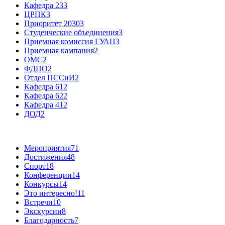
Кафедра 23
3
ЦРПК
3
Приоритет 2030
3
Студенческие объединения
3
Приемная комиссия ГУАП
3
Приемная кампания
2
ОМС
2
ФДПО
2
Отдел ПССиИ
2
Кафедра 61
2
Кафедра 62
2
Кафедра 41
2
ДОД
2
Мероприятия
71
Достижения
48
Спорт
18
Конференции
14
Конкурсы
14
Это интересно!
11
Встречи
10
Экскурсии
8
Благодарность
7