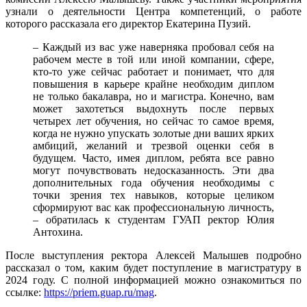
узнали о деятельности Центра компетенций, о работе
которого рассказала его директор Екатерина Пузий.
– Каждый из вас уже наверняка пробовал себя на
рабочем месте в той или иной компании, сфере,
кто-то уже сейчас работает и понимает, что для
повышения в карьере крайне необходим диплом
не только бакалавра, но и магистра. Конечно, вам
может захотеться выдохнуть после первых
четырех лет обучения, но сейчас то самое время,
когда не нужно упускать золотые дни ваших ярких
амбиций, желаний и трезвой оценки себя в
будущем. Часто, имея диплом, ребята все равно
могут почувствовать недосказанность. Эти два
дополнительных года обучения необходимы с
точки зрения тех навыков, которые целиком
сформируют вас как профессиональную личность,
– обратилась к студентам ГУАП ректор Юлия
Антохина.
После выступления ректора Алексей Малышев подробно
рассказал о том, каким будет поступление в магистратуру в
2024 году. С полной информацией можно ознакомиться по
ссылке:
https://priem.guap.ru/mag
.