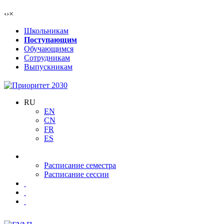
‹
›
×
Школьникам
Поступающим
Обучающимся
Сотрудникам
Выпускникам
RU
EN
CN
FR
ES
Расписание семестра
Расписание сессии