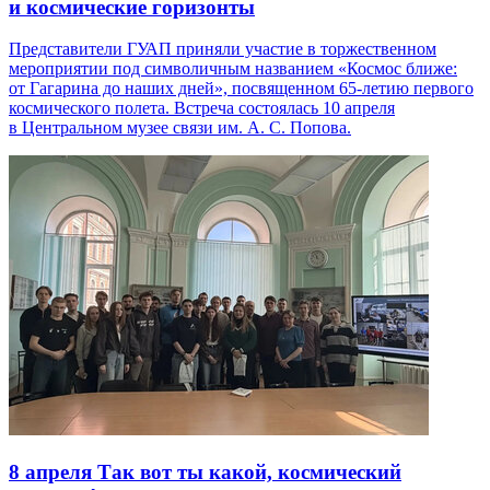
и космические горизонты
Представители ГУАП приняли участие в торжественном
мероприятии под символичным названием «Космос ближе:
от Гагарина до наших дней», посвященном 65-летию первого
космического полета. Встреча состоялась 10 апреля
в Центральном музее связи им. А. С. Попова.
8 апреля
Так вот ты какой, космический