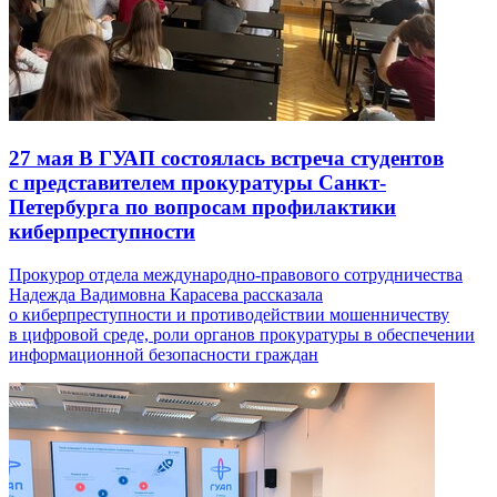
27 мая
В ГУАП состоялась встреча студентов
с представителем прокуратуры Санкт-
Петербурга по вопросам профилактики
киберпреступности
Прокурор отдела международно-правового сотрудничества
Надежда Вадимовна Карасева рассказала
о киберпреступности и противодействии мошенничеству
в цифровой среде, роли органов прокуратуры в обеспечении
информационной безопасности граждан