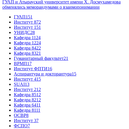
ГУАП и Атырауский университет имени Х. Досмухамедова
обменялись меморандумами о взаимопонимании
ГУАП
151
Институт 8
72
Институт 1
51
УНИДС
28
Кафедра 11
24
Кафедра 12
24
Кафедра 84
22
Кафедра 83
21
Гуманитарный факультет
21
ВРМП
17
Институт ФПТИ
16
Аспирантура и докторантура
15
Институт 4
15
SUAI
13
Институт 2
12
Кафедра 85
12
Кафедра 82
12
Кафедра 64
11
Кафедра 81
11
ОСВР
8
Институт 3
7
ФСПО
7