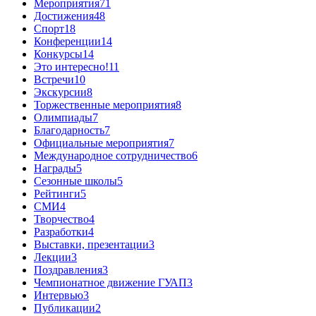
Мероприятия
71
Достижения
48
Спорт
18
Конференции
14
Конкурсы
14
Это интересно!
11
Встречи
10
Экскурсии
8
Торжественные мероприятия
8
Олимпиады
7
Благодарность
7
Официальные мероприятия
7
Международное сотрудничество
6
Награды
5
Сезонные школы
5
Рейтинги
5
СМИ
4
Творчество
4
Разработки
4
Выставки, презентации
3
Лекции
3
Поздравления
3
Чемпионатное движение ГУАП
3
Интервью
3
Публикации
2