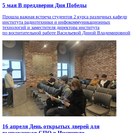
5 мая
В преддверии Дня Победы
Прошла важная встреча студентов 2 курса различных кафедр
института радиотехники и инфокоммуникационных
технологий и заместителя директора института
по воспитательной работе Васильевой Диной Владимировной
16 апреля
День открытых дверей для
выпускников СПО в Институте