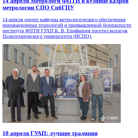
14 апреля
Метрологи ФПТИ в кузнице кадров
метрологии СПО СпбГПУ
14 апреля доцент кафедры метрологического обеспечения
инновационных технологий и промышленной безопасности
института ФПТИ ГУАП К. В. Епифанцев посетил колледж
Политехнического университета (ИСПО).
10 апреля
ГУАП: лучшие традиции