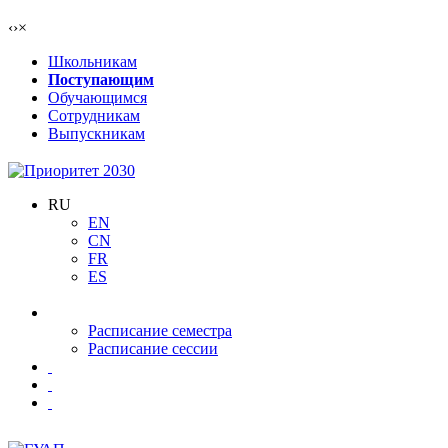
‹
›
×
Школьникам
Поступающим
Обучающимся
Сотрудникам
Выпускникам
RU
EN
CN
FR
ES
Расписание семестра
Расписание сессии