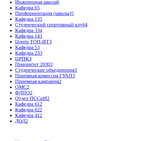
Инженерная школа
6
Кафедра 6
5
Профориентация (школы)
5
Кафедра 13
5
Студенческий спортивный клуб
4
Кафедра 33
4
Кафедра 14
3
Центр ТОП-ИТ
3
Кафедра 5
3
Кафедра 23
3
ЦРПК
3
Приоритет 2030
3
Студенческие объединения
3
Приемная комиссия ГУАП
3
Приемная кампания
2
ОМС
2
ФДПО
2
Отдел ПССиИ
2
Кафедра 61
2
Кафедра 62
2
Кафедра 41
2
ДОД
2