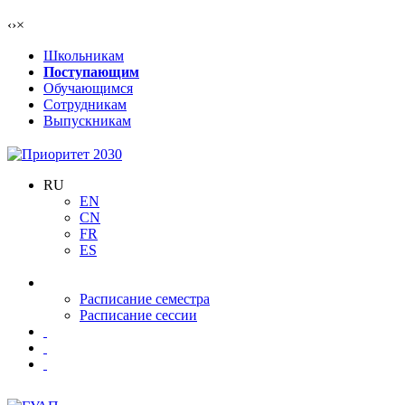
‹
›
×
Школьникам
Поступающим
Обучающимся
Сотрудникам
Выпускникам
RU
EN
CN
FR
ES
Расписание семестра
Расписание сессии