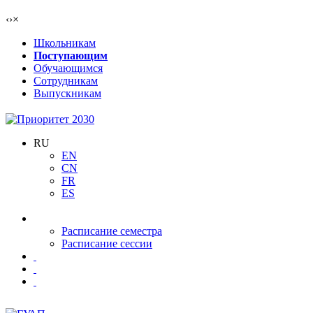
‹
›
×
Школьникам
Поступающим
Обучающимся
Сотрудникам
Выпускникам
RU
EN
CN
FR
ES
Расписание семестра
Расписание сессии