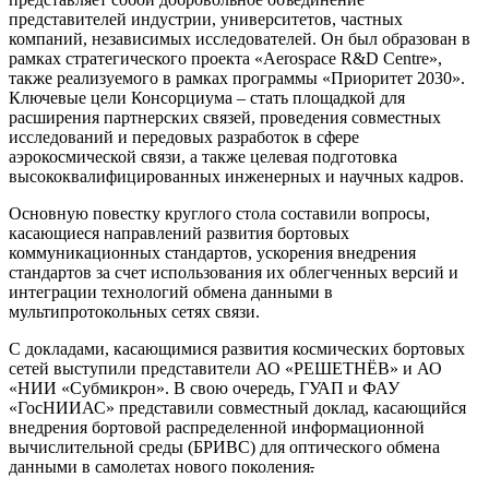
представителей индустрии, университетов, частных
компаний, независимых исследователей. Он был образован в
рамках стратегического проекта «Aerospace R&D Centre»,
также реализуемого в рамках программы «Приоритет 2030».
Ключевые цели Консорциума – стать площадкой для
расширения партнерских связей, проведения совместных
исследований и передовых разработок в сфере
аэрокосмической связи, а также целевая подготовка
высококвалифицированных инженерных и научных кадров.
Основную повестку круглого стола составили вопросы,
касающиеся направлений развития бортовых
коммуникационных стандартов, ускорения внедрения
стандартов за счет использования их облегченных версий и
интеграции технологий обмена данными в
мультипротокольных сетях связи.
С докладами, касающимися развития космических бортовых
сетей выступили представители АО «РЕШЕТНЁВ» и АО
«НИИ «Субмикрон». В свою очередь, ГУАП и ФАУ
«ГосНИИАС» представили совместный доклад, касающийся
внедрения бортовой распределенной информационной
вычислительной среды (БРИВС) для оптического обмена
данными в самолетах нового поколения
.