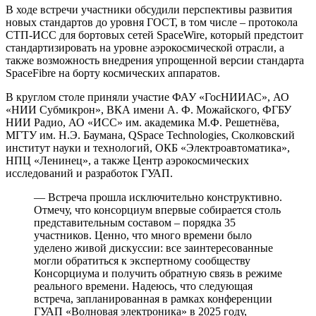
В ходе встречи участники обсудили перспективы развития
новых стандартов до уровня ГОСТ, в том числе – протокола
СТП-ИСС для бортовых сетей SpaceWire, который предстоит
стандартизировать на уровне аэрокосмической отрасли, а
также возможность внедрения упрощенной версии стандарта
SpaceFibre на борту космических аппаратов.
В круглом столе приняли участие ФАУ «ГосНИИАС», АО
«НИИ Субмикрон», ВКА имени А. Ф. Можайского, ФГБУ
НИИ Радио, АО «ИСС» им. академика М.Ф. Решетнёва,
МГТУ им. Н.Э. Баумана, QSpace Technologies, Сколковский
институт науки и технологий, ОКБ «Электроавтоматика»,
НПЦ «Ленинец», а также Центр аэрокосмических
исследований и разработок ГУАП.
— Встреча прошла исключительно конструктивно.
Отмечу, что консорциум впервые собирается столь
представительным составом – порядка 35
участников. Ценно, что много времени было
уделено живой дискуссии: все заинтересованные
могли обратиться к экспертному сообществу
Консорциума и получить обратную связь в режиме
реального времени. Надеюсь, что следующая
встреча, запланированная в рамках конференции
ГУАП «Волновая электроника» в 2025 году,