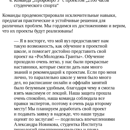
Команда „Профбюро 3“ с проектом „2100 часов
студенческого спорта“
Команды продемонстрировали исключительные навыки,
предлагая практические и устойчивые решения для
различных проблем. Мы гордимся их достижениями и верим,
что их проекты будут реализованы!
— Я в восторге, что мой вуз предоставляет нам
такую возможность, как обучение в проектной
школе, и помогает достойно представить свой
проект на «РосМолодежь Гранты». Обучение
проходило очень легко, у нас были прекрасные
наставники, которые смогли дать нам много
знаний и рекомендаций к проектам. Если про меня
лично, то параллельно школе у меня было много
дел, но расписание онлайн и оффлайн занятий
было безумным удобным, благодаря чему я смогла
взять максимум от лекций. Наша защита прошла
очень спокойно, наша команда соблюдала все
правки экспертов, поэтому я очень рада второму
месту! Мы планируем доработать свой проект
и подавать заявку в надежде, что наши труды
оценят по заслугам! — поделилась впечатлениями
Александра Новикова, студентка Института
технологий предпринимательства и права.