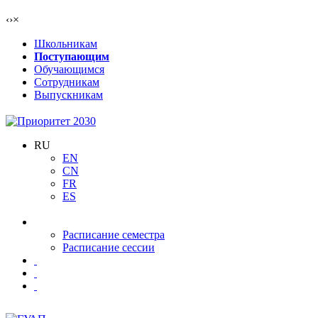
‹
›
×
Школьникам
Поступающим
Обучающимся
Сотрудникам
Выпускникам
RU
EN
CN
FR
ES
Расписание семестра
Расписание сессии