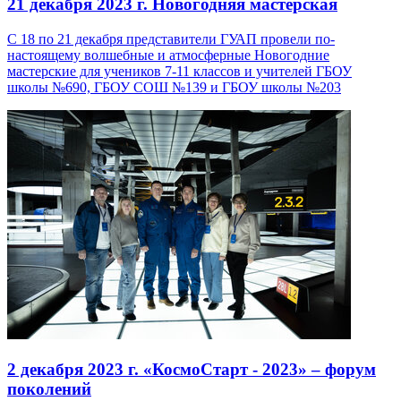
21 декабря 2023 г.
Новогодняя мастерская
С 18 по 21 декабря представители ГУАП провели по-
настоящему волшебные и атмосферные Новогодние
мастерские для учеников 7-11 классов и учителей ГБОУ
школы №690, ГБОУ СОШ №139 и ГБОУ школы №203
2 декабря 2023 г.
«КосмоСтарт - 2023» – форум
поколений