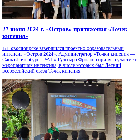
27 июня 2024 г.
«Остров» притяжения «Точек
кипения»
В Новосибирске завершился проектно-образовательный
интенсив «Остров 2024». Администратор «Точки кипения —
Санкт-Петербург. ГУАП» Гульнара Фролова приняла участие в
мероприятиях интенсива, в числе которых был Летний
всероссийский съезд Точек кипения.