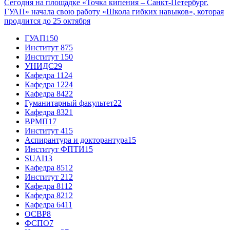
Сегодня на площадке «Точка кипения – Санкт-Петербург.
ГУАП» начала свою работу «Школа гибких навыков», которая
продлится до 25 октября
ГУАП
150
Институт 8
75
Институт 1
50
УНИДС
29
Кафедра 11
24
Кафедра 12
24
Кафедра 84
22
Гуманитарный факультет
22
Кафедра 83
21
ВРМП
17
Институт 4
15
Аспирантура и докторантура
15
Институт ФПТИ
15
SUAI
13
Кафедра 85
12
Институт 2
12
Кафедра 81
12
Кафедра 82
12
Кафедра 64
11
ОСВР
8
ФСПО
7