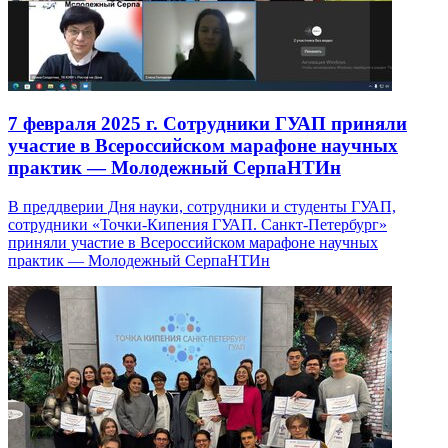
7 февраля 2025 г.
Сотрудники ГУАП приняли
участие в Всероссийском марафоне научных
практик — Молодежный СерпаНТИн
В преддверии Дня науки, сотрудники и студенты ГУАП,
сотрудники «Точки-Кипения ГУАП. Санкт-Петербург»
приняли участие в Всероссийском марафоне научных
практик — Молодежный СерпаНТИн