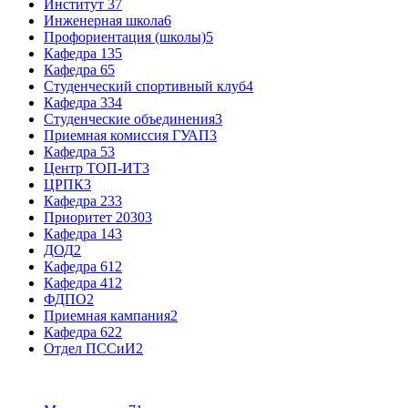
Институт 3
7
Инженерная школа
6
Профориентация (школы)
5
Кафедра 13
5
Кафедра 6
5
Студенческий спортивный клуб
4
Кафедра 33
4
Студенческие объединения
3
Приемная комиссия ГУАП
3
Кафедра 5
3
Центр ТОП-ИТ
3
ЦРПК
3
Кафедра 23
3
Приоритет 2030
3
Кафедра 14
3
ДОД
2
Кафедра 61
2
Кафедра 41
2
ФДПО
2
Приемная кампания
2
Кафедра 62
2
Отдел ПССиИ
2