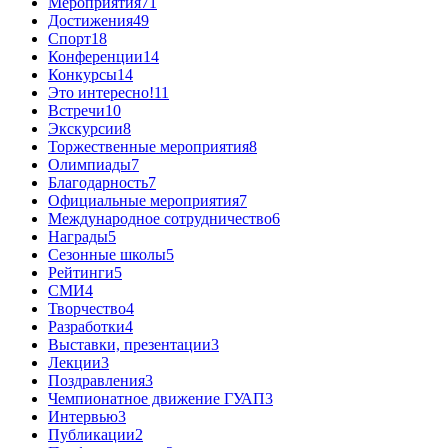
Мероприятия
71
Достижения
49
Спорт
18
Конференции
14
Конкурсы
14
Это интересно!
11
Встречи
10
Экскурсии
8
Торжественные мероприятия
8
Олимпиады
7
Благодарность
7
Официальные мероприятия
7
Международное сотрудничество
6
Награды
5
Сезонные школы
5
Рейтинги
5
СМИ
4
Творчество
4
Разработки
4
Выставки, презентации
3
Лекции
3
Поздравления
3
Чемпионатное движение ГУАП
3
Интервью
3
Публикации
2