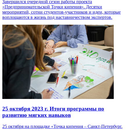
Завершился очередной сезон работы проекта
«Предпринимательской Точки кипения». Десятки
мероприятий, сотни студентов-участников и идеи, которые
воплощаются в жизнь под наставничеством экспертов.
25 октября 2023 г.
Итоги программы по
развитию мягких навыков
25 октября на площадке «Точка кипения – Санкт-Петербург.