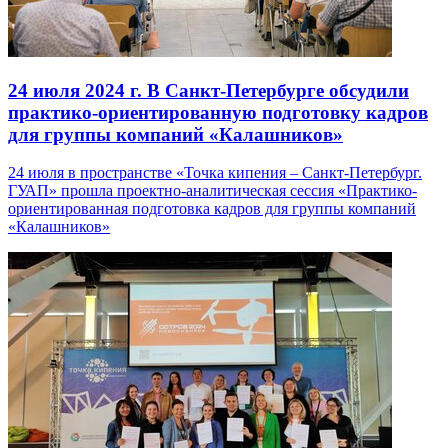
24 июля 2024 г.
В Санкт-Петербурге обсудили
практико-ориентированную подготовку кадров
для группы компаний «Калашников»
24 июля в пространстве «Точка кипения – Санкт-Петербург.
ГУАП» прошла проектно-аналитическая сессия «Практико-
ориентированная подготовка кадров для группы компаний
«Калашников»