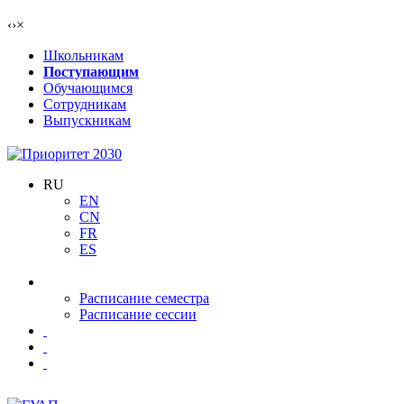
‹
›
×
Школьникам
Поступающим
Обучающимся
Сотрудникам
Выпускникам
RU
EN
CN
FR
ES
Расписание семестра
Расписание сессии